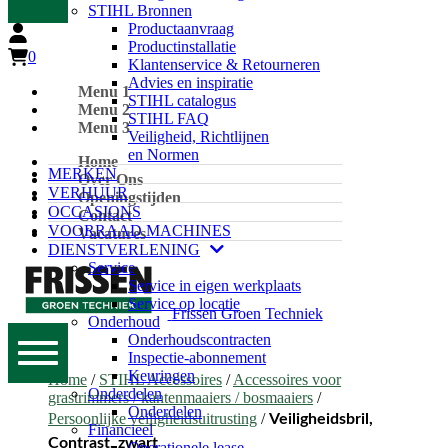
STIHL Bronnen
Productaanvraag
Productinstallatie
0
Klantenservice & Retourneren
Advies en inspiratie
Menu 1
STIHL catalogus
Menu 2
STIHL FAQ
Menu 3
Veiligheid, Richtlijnen
en Normen
Home
MERKEN
Over Ons
VERHUUR
Openingstijden
OCCASIONS
Contact
VOORRAAD MACHINES
Vacatures
DIENSTVERLENING
Service
Service in eigen werkplaats
Service op locatie
Frissen Groen Techniek
Onderhoud
Onderhoudscontracten
Inspectie-abonnement
Keuringen
Home
/
STIHL Accessoires
/
Accessoires voor
Onderdelen
grastrimmers / kantenmaaiers / bosmaaiers
/
Onderdelen
Persoonlijke veiligheidsuitrusting
/
Veiligheidsbril,
Financieel
Contrast, zwart
Operationele lease