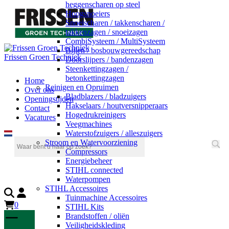
heggenscharen op steel
Hoogsnoeiers
Snoeischaren / takkenscharen /
takkenzagen / snoeizagen
CombiSysteem / MultiSysteem
Bijlen / bosbouwgereedschap
Frissen Groen Techniek
Doorslijpers / bandenzagen
Steenkettingzagen /
betonkettingzagen
Home
Reinigen en Opruimen
Over ons
Bladblazers / bladzuigers
Openingstijden
Hakselaars / houtversnipperaars
Contact
Hogedrukreinigers
Vacatures
Veegmachines
Waterstofzuigers / alleszuigers
Stroom en Watervoorziening
Compressors
Energiebeheer
STIHL connected
Waterpompen
STIHL Accessoires
Tuinmachine Accessoires
0
STIHL Kits
Brandstoffen / oliën
Veiligheidskleding