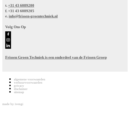
t.
+31 43 6089200
f.
+31 43 6089205
e.
info@frissen-groentechniek.nl
Volg Ons Op
Frissen Groen Techniek is een onderdeel van de Frissen Groep
algemene voorwaarden
verhuurvoorwaarden
privacy
disclaimer
sitemap
made by
ivengi