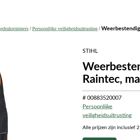
edrukreinigers
/
Persoonlijke veiligheidsuitrusting
/
Weerbestendige
STIHL
Weerbesten
Raintec, m
# 00883520007
Persoonlijke
veiligheidsuitrusting
Alle prijzen zijn inclusie