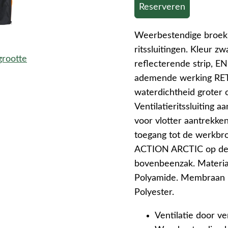
Reserveren
Weerbestendige broek 
ritssluitingen. Kleur z
grootte
reflecterende strip, EN
ademende werking RET
waterdichtheid groter o
Ventilatieritssluiting a
voor vlotter aantrekken
toegang tot de werkb
ACTION ARCTIC op de g
bovenbeenzak. Materiaa
Polyamide. Membraan 1
Polyester.
Ventilatie door ve