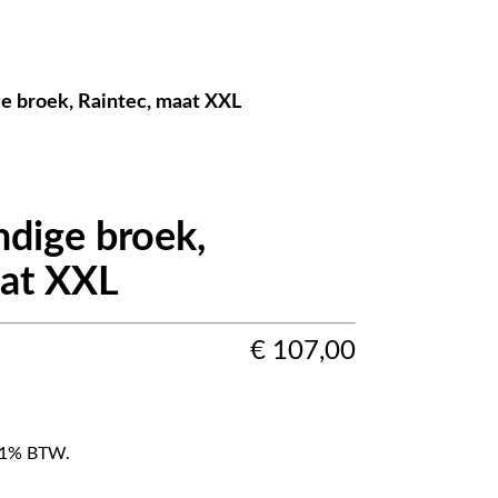
 broek, Raintec, maat XXL
dige broek,
aat XXL
€
107,00
f 21% BTW.