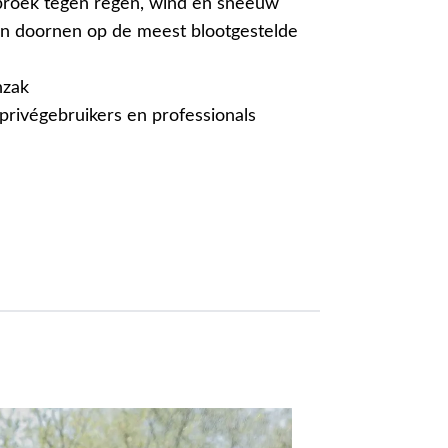
roek tegen regen, wind en sneeuw
n doornen op de meest blootgestelde
nzak
privégebruikers en professionals