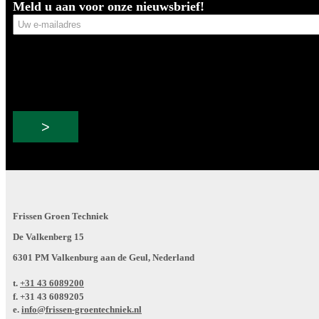
Meld u aan voor onze nieuwsbrief!
Uw
e-
mailadres
Frissen Groen Techniek
De Valkenberg 15
6301 PM Valkenburg aan de Geul, Nederland
t.
+31 43 6089200
f.
+31 43 6089205
e.
info@frissen-groentechniek.nl