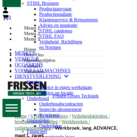
STIHL Bronnen
Productaanvraag
Productinstallatie
0
Klantenservice & Retourneren
Advies en inspiratie
Menu 1
STIHL catalogus
Menu 2
STIHL FAQ
Menu 3
Veiligheid, Richtlijnen
en Normen
Home
MERKEN
Over Ons
VERHUUR
Openingstijden
OCCASIONS
Contact
VOORRAAD MACHINES
Vacatures
DIENSTVERLENING
Service
Service in eigen werkplaats
Service op locatie
Frissen Groen Techniek
Onderhoud
Onderhoudscontracten
Inspectie-abonnement
Keuringen
Home
/
STIHL Accessoires
/
Veiligheidskleding /
Onderdelen
beschermende kleding
/
Werkbroeken /
Onderdelen
veiligheidsbroeken
/
Werkbroek, lang, ADVANCE,
Financieel
maat L, zwart
Operationele lease