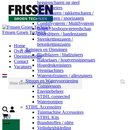
heggenscharen op steel
Hoogsnoeiers
Snoeischaren / takkenscharen /
takkenzagen / snoeizagen
CombiSysteem / MultiSysteem
Bijlen / bosbouwgereedschap
Frissen Groen Techniek
Doorslijpers / bandenzagen
Steenkettingzagen /
betonkettingzagen
Home
Reinigen en Opruimen
Over ons
Bladblazers / bladzuigers
Openingstijden
Hakselaars / houtversnipperaars
Contact
Hogedrukreinigers
Vacatures
Veegmachines
Waterstofzuigers / alleszuigers
Stroom en Watervoorziening
Compressors
Energiebeheer
STIHL connected
Waterpompen
STIHL Accessoires
Tuinmachine Accessoires
0
STIHL Kits
Brandstoffen / oliën
Veiligheidskleding