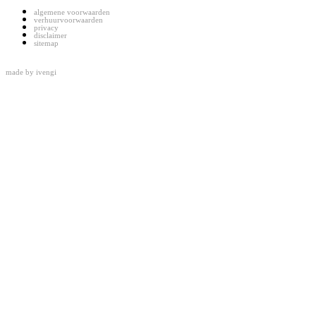
algemene voorwaarden
verhuurvoorwaarden
privacy
disclaimer
sitemap
made by
ivengi