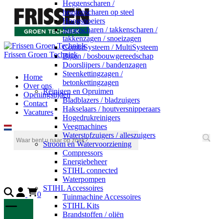
Heggenscharen /
heggenscharen op steel
Hoogsnoeiers
Snoeischaren / takkenscharen /
takkenzagen / snoeizagen
CombiSysteem / MultiSysteem
Frissen Groen Techniek
Bijlen / bosbouwgereedschap
Doorslijpers / bandenzagen
Steenkettingzagen /
Home
betonkettingzagen
Over ons
Reinigen en Opruimen
Openingstijden
Bladblazers / bladzuigers
Contact
Hakselaars / houtversnipperaars
Vacatures
Hogedrukreinigers
Veegmachines
Waterstofzuigers / alleszuigers
Stroom en Watervoorziening
Compressors
Energiebeheer
STIHL connected
Waterpompen
STIHL Accessoires
0
Tuinmachine Accessoires
STIHL Kits
Brandstoffen / oliën