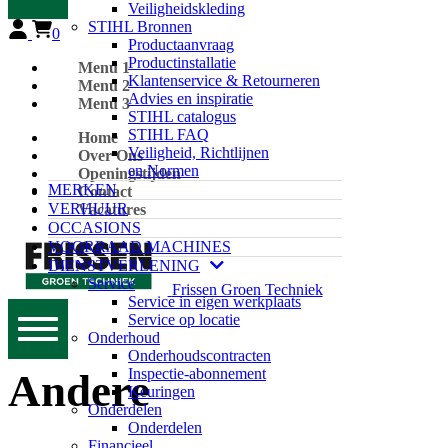
Veiligheidskleding
STIHL Bronnen
0
Productaanvraag
Productinstallatie
Menu 1
Klantenservice & Retourneren
Menu 2
Advies en inspiratie
Menu 3
STIHL catalogus
STIHL FAQ
Home
Veiligheid, Richtlijnen
Over Ons
en Normen
Openingstijden
MERKEN
Contact
VERHUUR
Vacatures
OCCASIONS
VOORRAAD MACHINES
DIENSTVERLENING
Service
Frissen Groen Techniek
Service in eigen werkplaats
Service op locatie
Onderhoud
Onderhoudscontracten
Inspectie-abonnement
Andere
Keuringen
Onderdelen
Onderdelen
Financieel