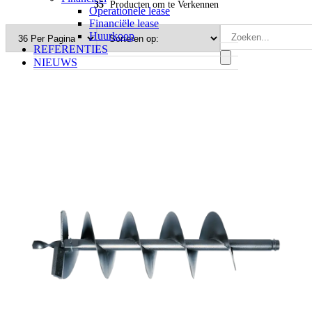
35
Producten om te Verkennen
Operationele lease
Financiële lease
Huurkoop
REFERENTIES
NIEUWS