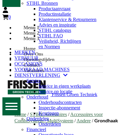
STIHL Bronnen
Productaanvraag
Productinstallatie
0
Klantenservice & Retourneren
Advies en inspiratie
Menu 1
STIHL catalogus
Menu 2
STIHL FAQ
Menu 3
Veiligheid, Richtlijnen
en Normen
Home
MERKEN
Over Ons
VERHUUR
Openingstijden
OCCASIONS
Contact
VOORRAAD MACHINES
Vacatures
DIENSTVERLENING
Service
Service in eigen werkplaats
Service op locatie
Frissen Groen Techniek
Onderhoud
Onderhoudscontracten
Inspectie-abonnement
Keuringen
Home
/
STIHL Accessoires
/
Accessoires voor
Onderdelen
CombiSysteem / MultiSysteem
/
Andere
/
Grondhaak
Onderdelen
Financieel
Operationele lease