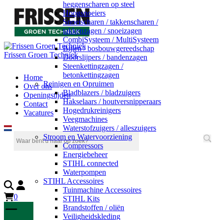
heggenscharen op steel
Hoogsnoeiers
Snoeischaren / takkenscharen /
takkenzagen / snoeizagen
CombiSysteem / MultiSysteem
Bijlen / bosbouwgereedschap
Frissen Groen Techniek
Doorslijpers / bandenzagen
Steenkettingzagen /
betonkettingzagen
Home
Reinigen en Opruimen
Over ons
Bladblazers / bladzuigers
Openingstijden
Hakselaars / houtversnipperaars
Contact
Hogedrukreinigers
Vacatures
Veegmachines
Waterstofzuigers / alleszuigers
Stroom en Watervoorziening
Compressors
Energiebeheer
STIHL connected
Waterpompen
STIHL Accessoires
Tuinmachine Accessoires
0
STIHL Kits
Brandstoffen / oliën
Veiligheidskleding