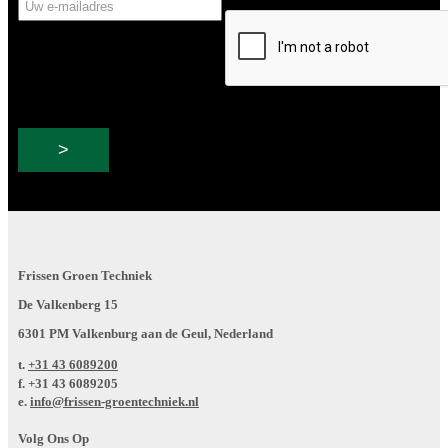
CAPTCHA
e-
mailadres
Frissen Groen Techniek
De Valkenberg 15
6301 PM Valkenburg aan de Geul, Nederland
t.
+31 43 6089200
f.
+31 43 6089205
e.
info@frissen-groentechniek.nl
Volg Ons Op