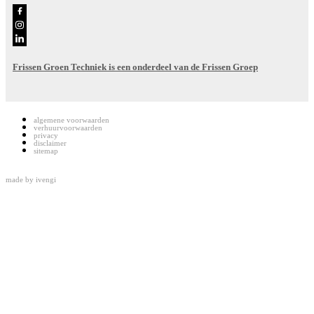
Frissen Groen Techniek is een onderdeel van de Frissen Groep
algemene voorwaarden
verhuurvoorwaarden
privacy
disclaimer
sitemap
made by
ivengi