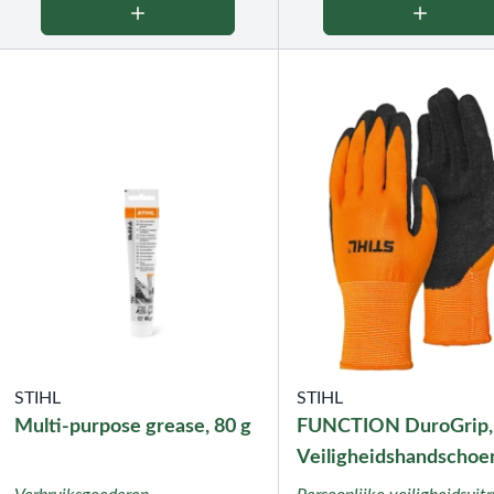
STIHL
STIHL
Multi-purpose grease, 80 g
FUNCTION DuroGrip,
Veiligheidshandschoe
maat L