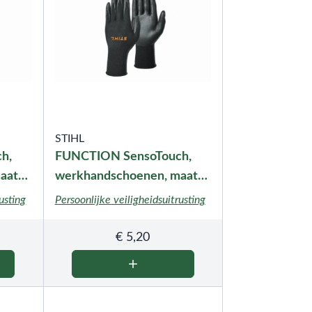
STIHL
h,
FUNCTION SensoTouch,
aat
werkhandschoenen, maat
XL
usting
Persoonlijke veiligheidsuitrusting
€
5,20