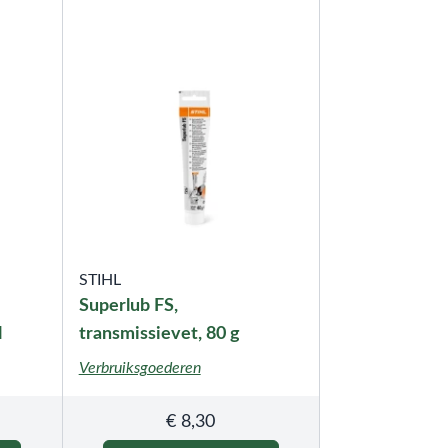
STIHL
Superlub FS,
l
transmissievet, 80 g
Verbruiksgoederen
€
8,30