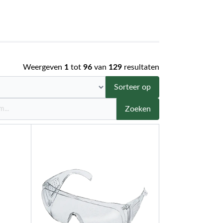
Weergeven
1
tot
96
van
129
resultaten
Sorteer op
Zoeken