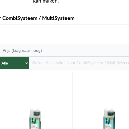
kan maken.
r CombiSysteem / MultiSysteem