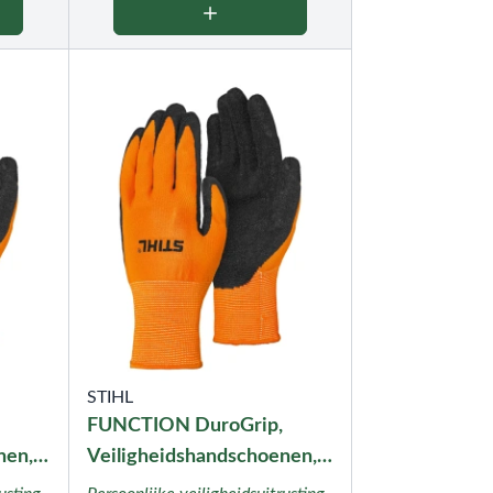
STIHL
FUNCTION DuroGrip,
nen,
Veiligheidshandschoenen,
maat M