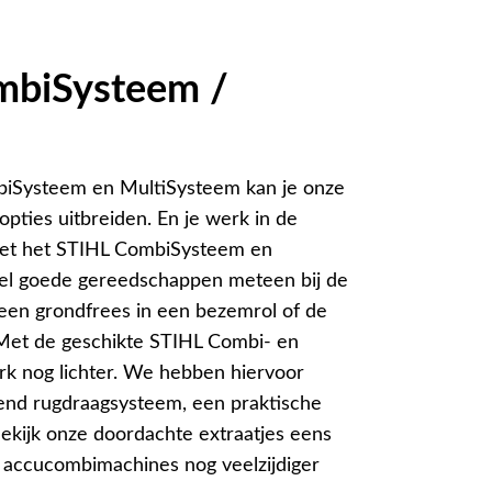
mbiSysteem /
biSysteem en MultiSysteem kan je onze
pties uitbreiden. En je werk in de
Met het STIHL CombiSysteem en
el goede gereedschappen meteen bij de
een grondfrees in een bezemrol of de
 Met de geschikte STIHL Combi- en
k nog lichter. We hebben hiervoor
rend rugdraagsysteem, een praktische
Bekijk onze doordachte extraatjes eens
of accucombimachines nog veelzijdiger