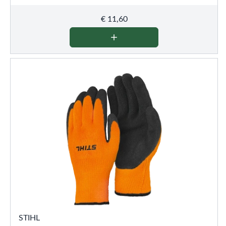
€
11,60
STIHL