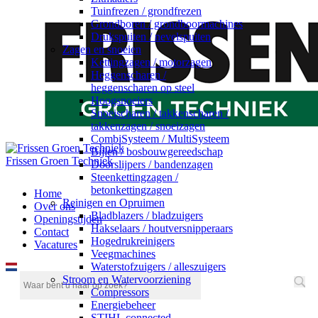
Tuinfrezen / grondfrezen
Grondboren / grondboormachines
Drukspuiten / nevelspuiten
Zagen en snoeien
Kettingzagen / motorzagen
Heggenscharen /
heggenscharen op steel
Hoogsnoeiers
Snoeischaren / takkenscharen /
takkenzagen / snoeizagen
CombiSysteem / MultiSysteem
Bijlen / bosbouwgereedschap
Frissen Groen Techniek
Doorslijpers / bandenzagen
Steenkettingzagen /
betonkettingzagen
Home
Reinigen en Opruimen
Over ons
Bladblazers / bladzuigers
Openingstijden
Hakselaars / houtversnipperaars
Contact
Hogedrukreinigers
Vacatures
Veegmachines
Waterstofzuigers / alleszuigers
Stroom en Watervoorziening
Compressors
Energiebeheer
STIHL connected