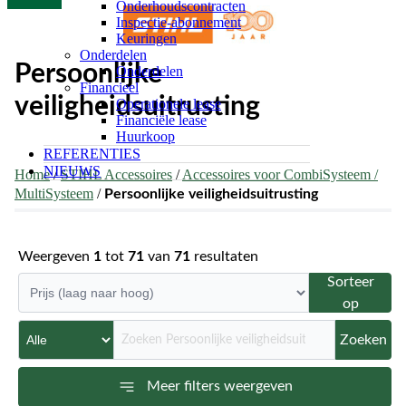
Onderhoudscontracten
Inspectie-abonnement
Keuringen
Onderdelen
Persoonlijke
Onderdelen
Financieel
veiligheidsuitrusting
Operationele lease
Financiële lease
Huurkoop
REFERENTIES
NIEUWS
Home
/
STIHL Accessoires
/
Accessoires voor CombiSysteem /
MultiSysteem
/
Persoonlijke veiligheidsuitrusting
Weergeven
1
tot
71
van
71
resultaten
Sorteer
op
Zoeken
Meer filters weergeven