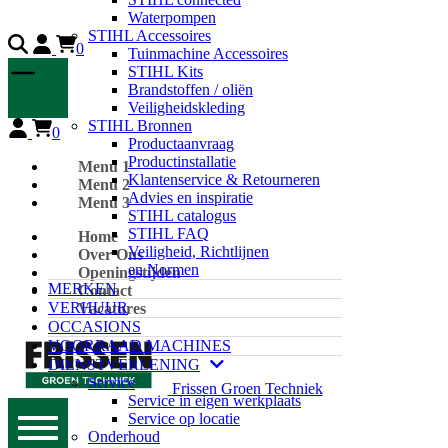
Waterpompen
STIHL Accessoires
0
Tuinmachine Accessoires
STIHL Kits
Brandstoffen / oliën
Veiligheidskleding
STIHL Bronnen
0
Productaanvraag
Productinstallatie
Menu 1
Klantenservice & Retourneren
Menu 2
Advies en inspiratie
Menu 3
STIHL catalogus
STIHL FAQ
Home
Veiligheid, Richtlijnen
Over Ons
en Normen
Openingstijden
MERKEN
Contact
VERHUUR
Vacatures
OCCASIONS
VOORRAAD MACHINES
DIENSTVERLENING
Service
Frissen Groen Techniek
Service in eigen werkplaats
Service op locatie
Onderhoud