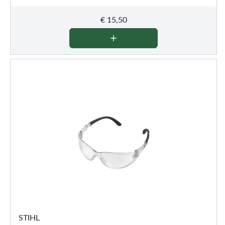
€
15,50
STIHL