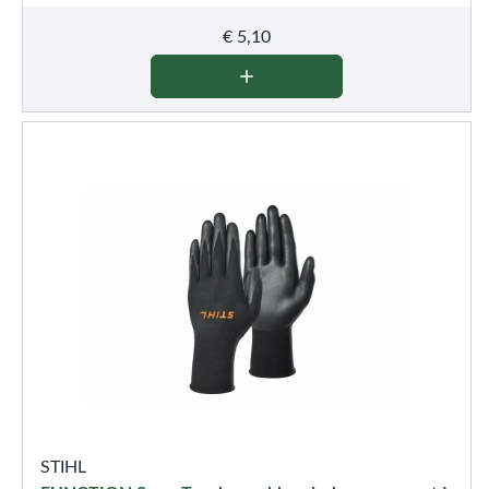
€
5,10
STIHL