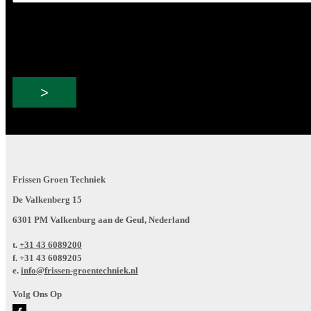
e-
mailadres
Frissen Groen Techniek
De Valkenberg 15
6301 PM Valkenburg aan de Geul, Nederland
t.
+31 43 6089200
f.
+31 43 6089205
e.
info@frissen-groentechniek.nl
Volg Ons Op