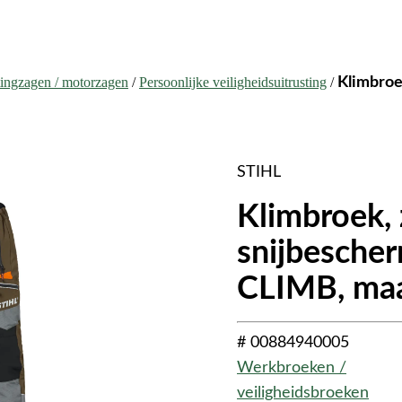
tingzagen / motorzagen
/
Persoonlijke veiligheidsuitrusting
/
Klimbroe
STIHL
Klimbroek,
snijbesche
CLIMB, maat
# 00884940005
Werkbroeken /
veiligheidsbroeken