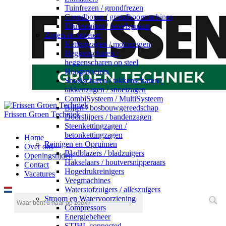
Tuinfrezen / grondfrezen
Grondboren / grondboormachines
Drukspuiten / nevelspuiten
Zagen en snoeien
Kettingzagen / motorzagen
Heggenscharen /
heggenscharen op steel
Hoogsnoeiers
Snoeischaren / takkenscharen /
takkenzagen / snoeizagen
CombiSysteem / MultiSysteem
Bijlen / bosbouwgereedschap
Frissen Groen Techniek
Doorslijpers / bandenzagen
Steenkettingzagen /
betonkettingzagen
Home
Reinigen en Opruimen
Over ons
Bladblazers / bladzuigers
Openingstijden
Hakselaars / houtversnipperaars
Contact
Hogedrukreinigers
Vacatures
Veegmachines
Waterstofzuigers / alleszuigers
Stroom en Watervoorziening
Compressors
Energiebeheer
STIHL connected