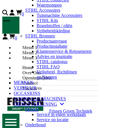
Waterpompen
STIHL Accessoires
0
Tuinmachine Accessoires
STIHL Kits
Brandstoffen / oliën
Veiligheidskleding
STIHL Bronnen
0
Productaanvraag
Productinstallatie
Menu 1
Klantenservice & Retourneren
Menu 2
Advies en inspiratie
Menu 3
STIHL catalogus
STIHL FAQ
Home
Veiligheid, Richtlijnen
Over Ons
en Normen
Openingstijden
MERKEN
Contact
VERHUUR
Vacatures
OCCASIONS
VOORRAAD MACHINES
DIENSTVERLENING
Service
Frissen Groen Techniek
Service in eigen werkplaats
Service op locatie
Onderhoud