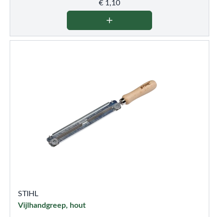
€
1,10
STIHL
Vijlhandgreep, hout