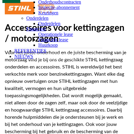
Onderhoudscontracten
Inspectie-abonnement
Keuringen
Onderdelen
Onderdelen
Accessoires voor kettingzagen
Financieel
Operationele lease
/ motorzagen
Financiële lease
Huurkoop
REFERENTIES
Voor het juiste onderhoud en de juiste bescherming van je
NIEUWS
motorzaag vind je bij ons de geschikte STIHL kettingzaag
onderdelen en accessoires. STIHL is wereldwijd het best
verkochte merk voor benzinekettingzagen. Want elke dag
opnieuw overtuigen onze STIHL kettingzagen met hun
kwaliteit, vermogen en hun uitgebreide
toepassingsmogelijkheden. Dat wordt mogelijk gemaakt,
niet alleen door de zagen zelf, maar ook door de veelzijdige
en hoogwaardige STIHL kettingzaag accessoires. Daarbij
horende hulpmiddelen die je ondersteunen bij je werk en
bij het onderhoud van je kettingzagen. Ook voor jouw
bescherming bij het gebruik en de bescherming van de