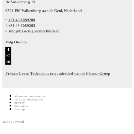
De Valkenberg 15
6301 PM Valkenburg aan de Geul, Nederland
t.
+31 43 6089200
f.
+31 43 6089205
e.
info@frissen-groentechniek.nl
Volg Ons Op
Frissen Groen Techniek is een onderdeel van de Frissen Groep
algemene voorwaarden
verhuurvoorwaarden
privacy
disclaimer
sitemap
made by
ivengi