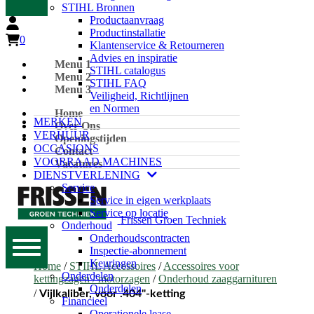
STIHL Bronnen
Productaanvraag
Productinstallatie
0
Klantenservice & Retourneren
Advies en inspiratie
Menu 1
STIHL catalogus
Menu 2
STIHL FAQ
Menu 3
Veiligheid, Richtlijnen
en Normen
Home
MERKEN
Over Ons
VERHUUR
Openingstijden
OCCASIONS
Contact
VOORRAAD MACHINES
Vacatures
DIENSTVERLENING
Service
Service in eigen werkplaats
Service op locatie
Frissen Groen Techniek
Onderhoud
Onderhoudscontracten
Inspectie-abonnement
Keuringen
Home
/
STIHL Accessoires
/
Accessoires voor
Onderdelen
kettingzagen / motorzagen
/
Onderhoud zaaggarnituren
Onderdelen
/
Vijlkaliber, voor .404"-ketting
Financieel
Operationele lease