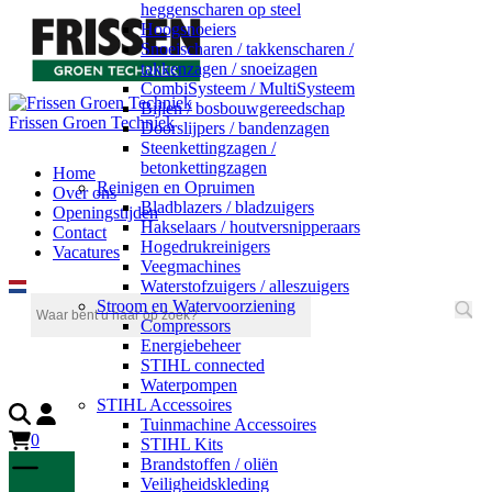
heggenscharen op steel
Hoogsnoeiers
Snoeischaren / takkenscharen /
takkenzagen / snoeizagen
CombiSysteem / MultiSysteem
Bijlen / bosbouwgereedschap
Frissen Groen Techniek
Doorslijpers / bandenzagen
Steenkettingzagen /
betonkettingzagen
Home
Reinigen en Opruimen
Over ons
Bladblazers / bladzuigers
Openingstijden
Hakselaars / houtversnipperaars
Contact
Hogedrukreinigers
Vacatures
Veegmachines
Waterstofzuigers / alleszuigers
Stroom en Watervoorziening
Compressors
Energiebeheer
STIHL connected
Waterpompen
STIHL Accessoires
Tuinmachine Accessoires
0
STIHL Kits
Brandstoffen / oliën
Veiligheidskleding