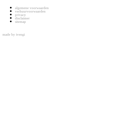
algemene voorwaarden
verhuurvoorwaarden
privacy
disclaimer
sitemap
made by
ivengi