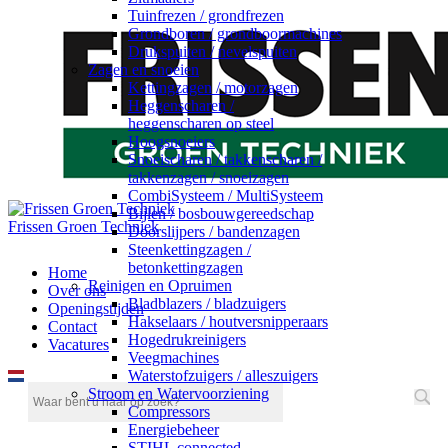
Tuinfrezen / grondfrezen
Grondboren / grondboormachines
Drukspuiten / nevelspuiten
Zagen en snoeien
Kettingzagen / motorzagen
Heggenscharen /
heggenscharen op steel
Hoogsnoeiers
Snoeischaren / takkenscharen /
takkenzagen / snoeizagen
CombiSysteem / MultiSysteem
Bijlen / bosbouwgereedschap
Frissen Groen Techniek
Doorslijpers / bandenzagen
Steenkettingzagen /
betonkettingzagen
Home
Reinigen en Opruimen
Over ons
Bladblazers / bladzuigers
Openingstijden
Hakselaars / houtversnipperaars
Contact
Hogedrukreinigers
Vacatures
Veegmachines
Waterstofzuigers / alleszuigers
Stroom en Watervoorziening
Compressors
Energiebeheer
STIHL connected