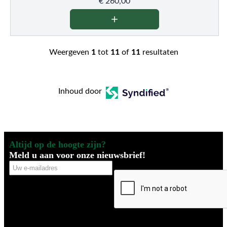
€
260,00
Weergeven
1
tot
11
of
11
resultaten
Inhoud door
Altijd op de hoogte zijn?
Meld u aan voor onze nieuwsbrief!
Uw
CAPTCHA
e-
mailadres