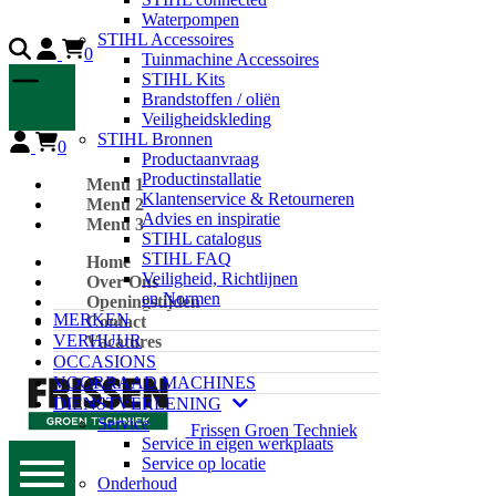
Waterpompen
STIHL Accessoires
0
Tuinmachine Accessoires
STIHL Kits
Brandstoffen / oliën
Veiligheidskleding
STIHL Bronnen
0
Productaanvraag
Productinstallatie
Menu 1
Klantenservice & Retourneren
Menu 2
Advies en inspiratie
Menu 3
STIHL catalogus
STIHL FAQ
Home
Veiligheid, Richtlijnen
Over Ons
en Normen
Openingstijden
MERKEN
Contact
VERHUUR
Vacatures
OCCASIONS
VOORRAAD MACHINES
DIENSTVERLENING
Service
Frissen Groen Techniek
Service in eigen werkplaats
Service op locatie
Onderhoud