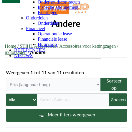
Onderhoudscontracten
Inspectie-abonnement
Keuringen
Onderdelen
Andere
Onderdelen
Financieel
Operationele lease
Financiële lease
Huurkoop
Home
/
STIHL Accessoires
/
Accessoires voor kettingzagen /
REFERENTIES
motorzagen
/
Andere
NIEUWS
Weergeven
1
tot
11
van
11
resultaten
Sorteer
op
Zoeken
Meer filters weergeven