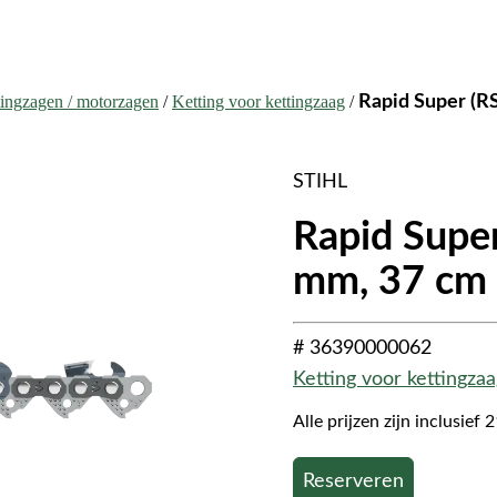
tingzagen / motorzagen
/
Ketting voor kettingzaag
/
Rapid Super (RS
STIHL
Rapid Super 
mm, 37 cm
# 36390000062
Ketting voor kettingzaa
Alle prijzen zijn inclusie
Reserveren