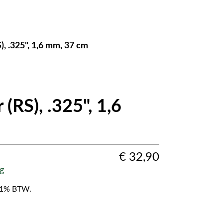
), .325", 1,6 mm, 37 cm
(RS), .325", 1,6
€
32,90
g
f 21% BTW.