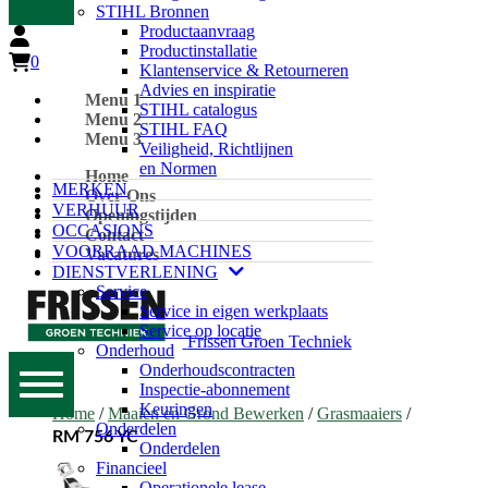
STIHL Bronnen
Productaanvraag
Productinstallatie
0
Klantenservice & Retourneren
Advies en inspiratie
Menu 1
STIHL catalogus
Menu 2
STIHL FAQ
Menu 3
Veiligheid, Richtlijnen
en Normen
Home
MERKEN
Over Ons
VERHUUR
Openingstijden
OCCASIONS
Contact
VOORRAAD MACHINES
Vacatures
DIENSTVERLENING
Service
Service in eigen werkplaats
Service op locatie
Frissen Groen Techniek
Onderhoud
Onderhoudscontracten
Inspectie-abonnement
Keuringen
Home
/
Maaien en Grond Bewerken
/
Grasmaaiers
/
Onderdelen
RM 756 YC
Onderdelen
Financieel
Operationele lease