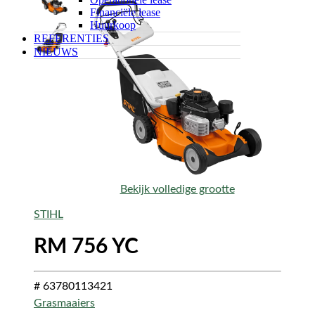
Financiële lease
Huurkoop
REFERENTIES
NIEUWS
Bekijk volledige grootte
STIHL
RM 756 YC
# 63780113421
Grasmaaiers