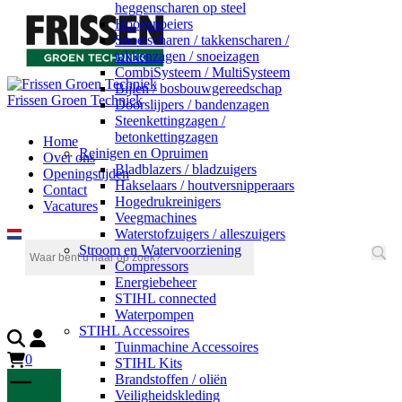
heggenscharen op steel
Hoogsnoeiers
Snoeischaren / takkenscharen /
takkenzagen / snoeizagen
CombiSysteem / MultiSysteem
Bijlen / bosbouwgereedschap
Frissen Groen Techniek
Doorslijpers / bandenzagen
Steenkettingzagen /
betonkettingzagen
Home
Reinigen en Opruimen
Over ons
Bladblazers / bladzuigers
Openingstijden
Hakselaars / houtversnipperaars
Contact
Hogedrukreinigers
Vacatures
Veegmachines
Waterstofzuigers / alleszuigers
Stroom en Watervoorziening
Compressors
Energiebeheer
STIHL connected
Waterpompen
STIHL Accessoires
Tuinmachine Accessoires
0
STIHL Kits
Brandstoffen / oliën
Veiligheidskleding