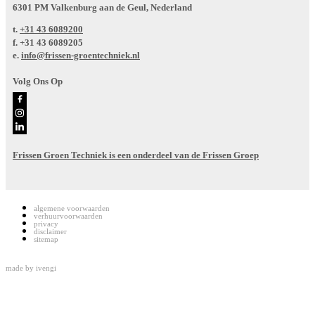
6301 PM Valkenburg aan de Geul, Nederland
t.
+31 43 6089200
f.
+31 43 6089205
e.
info@frissen-groentechniek.nl
Volg Ons Op
Frissen Groen Techniek is een onderdeel van de Frissen Groep
algemene voorwaarden
verhuurvoorwaarden
privacy
disclaimer
sitemap
made by
ivengi