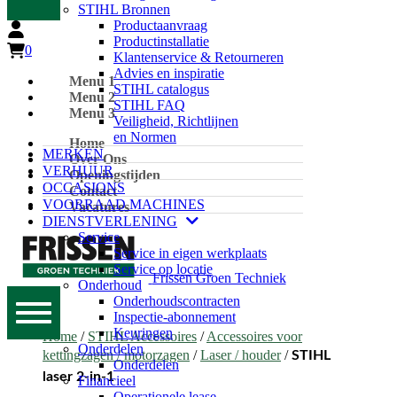
STIHL Bronnen
Productaanvraag
Productinstallatie
0
Klantenservice & Retourneren
Advies en inspiratie
Menu 1
STIHL catalogus
Menu 2
STIHL FAQ
Menu 3
Veiligheid, Richtlijnen
en Normen
Home
MERKEN
Over Ons
VERHUUR
Openingstijden
OCCASIONS
Contact
VOORRAAD MACHINES
Vacatures
DIENSTVERLENING
Service
Service in eigen werkplaats
Service op locatie
Frissen Groen Techniek
Onderhoud
Onderhoudscontracten
Inspectie-abonnement
Keuringen
Home
/
STIHL Accessoires
/
Accessoires voor
Onderdelen
kettingzagen / motorzagen
/
Laser / houder
/
STIHL
Onderdelen
laser 2-in-1
Financieel
Operationele lease