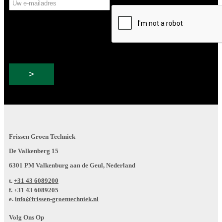
CAPTCHA
e-
mailadres
Frissen Groen Techniek
De Valkenberg 15
6301 PM Valkenburg aan de Geul, Nederland
t.
+31 43 6089200
f.
+31 43 6089205
e.
info@frissen-groentechniek.nl
Volg Ons Op