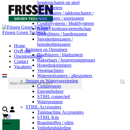
heggenscharen op steel
Hoogsnoeiers
Snoeischaren / takkenscharen /
takkenzagen / snoeizagen
CombiSysteem / MultiSysteem
Bijlen / bosbouwgereedschap
Frissen Groen Techniek
Doorslijpers / bandenzagen
Steenkettingzagen /
betonkettingzagen
Home
Reinigen en Opruimen
Over ons
Bladblazers / bladzuigers
Openingstijden
Hakselaars / houtversnipperaars
Contact
Hogedrukreinigers
Vacatures
Veegmachines
Waterstofzuigers / alleszuigers
Stroom en Watervoorziening
Compressors
Energiebeheer
STIHL connected
Waterpompen
STIHL Accessoires
Tuinmachine Accessoires
0
STIHL Kits
Brandstoffen / oliën
Veiligheidskleding