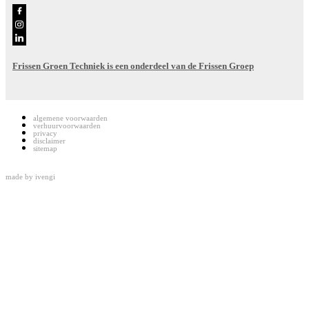
Frissen Groen Techniek is een onderdeel van de Frissen Groep
algemene voorwaarden
verhuurvoorwaarden
privacy
disclaimer
sitemap
made by
ivengi