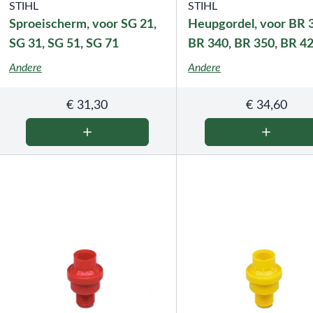
STIHL
STIHL
Sproeischerm, voor SG 21,
Heupgordel, voor BR 
SG 31, SG 51, SG 71
BR 340, BR 350, BR 4
430, BR 450, SR 200, 
Andere
Andere
420, SR 430, SR 450
€
31,30
€
34,60