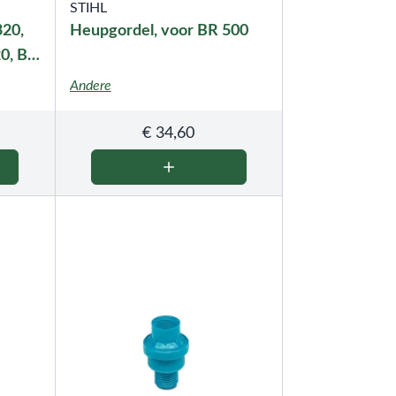
STIHL
320,
Heupgordel, voor BR 500
20, BR
SR
Andere
€
34,60