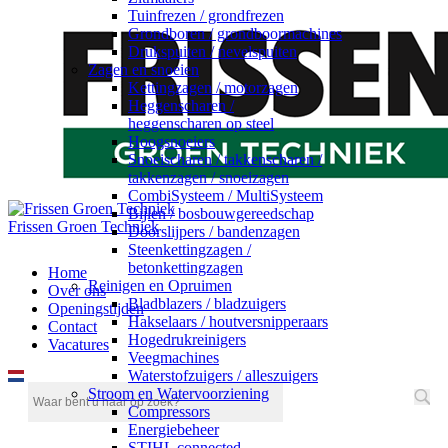
Tuinfrezen / grondfrezen
Grondboren / grondboormachines
Drukspuiten / nevelspuiten
Zagen en snoeien
Kettingzagen / motorzagen
Heggenscharen /
heggenscharen op steel
Hoogsnoeiers
Snoeischaren / takkenscharen /
takkenzagen / snoeizagen
CombiSysteem / MultiSysteem
Bijlen / bosbouwgereedschap
Frissen Groen Techniek
Doorslijpers / bandenzagen
Steenkettingzagen /
betonkettingzagen
Home
Reinigen en Opruimen
Over ons
Bladblazers / bladzuigers
Openingstijden
Hakselaars / houtversnipperaars
Contact
Hogedrukreinigers
Vacatures
Veegmachines
Waterstofzuigers / alleszuigers
Stroom en Watervoorziening
Compressors
Energiebeheer
STIHL connected