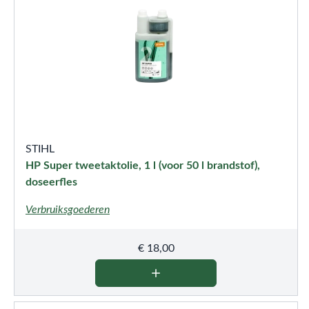
STIHL
HP Super tweetaktolie, 1 l (voor 50 l brandstof),
doseerfles
Verbruiksgoederen
€
18,00