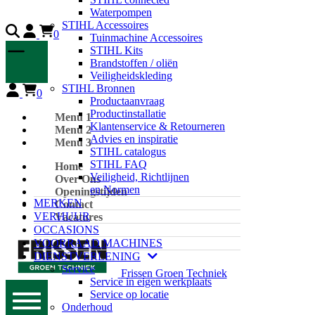
Waterpompen
STIHL Accessoires
0
Tuinmachine Accessoires
STIHL Kits
Brandstoffen / oliën
Veiligheidskleding
STIHL Bronnen
0
Productaanvraag
Productinstallatie
Menu 1
Klantenservice & Retourneren
Menu 2
Advies en inspiratie
Menu 3
STIHL catalogus
STIHL FAQ
Home
Veiligheid, Richtlijnen
Over Ons
en Normen
Openingstijden
MERKEN
Contact
VERHUUR
Vacatures
OCCASIONS
VOORRAAD MACHINES
DIENSTVERLENING
Service
Frissen Groen Techniek
Service in eigen werkplaats
Service op locatie
Onderhoud