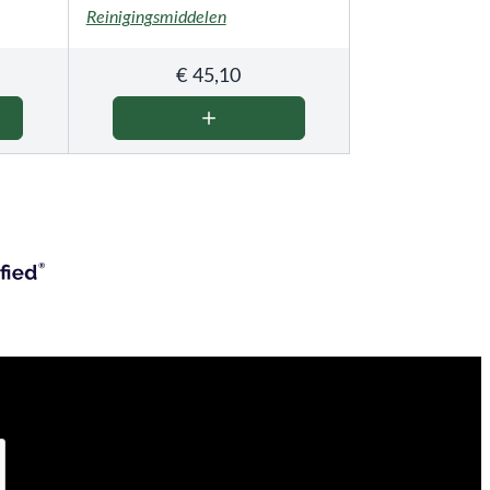
Reinigingsmiddelen
€
45,10