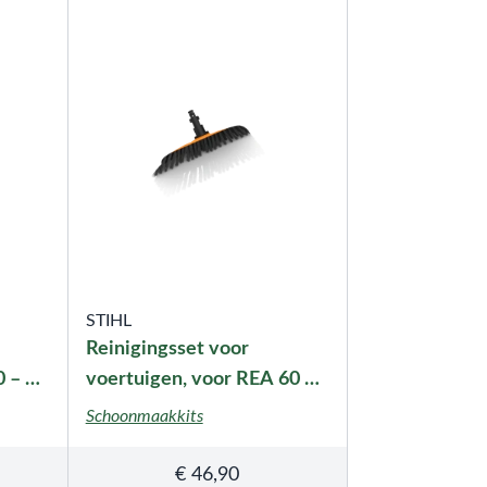
STIHL
Reinigingsset voor
0 – RE
voertuigen, voor REA 60 –
100 PLUS, met
Schoonmaakkits
bajonetaansluiting
€
46,90