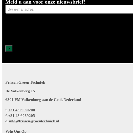
Meld u aan voor onze nieuwsbrief!
Uw
e-
mailadres
Frissen Groen Techniek
De Valkenberg 15
6301 PM Valkenburg aan de Geul, Nederland
t.
+31 43 6089200
f.
+31 43 6089205
e.
info@frissen-groentechniek.nl
Volg Ons Op