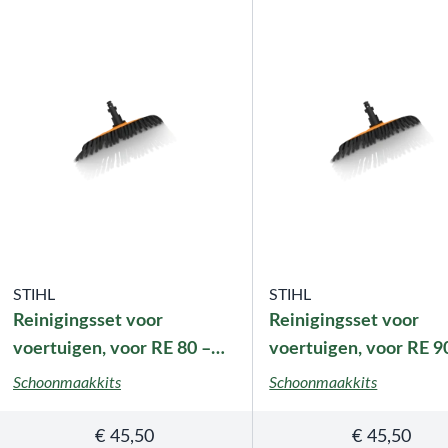
STIHL
STIHL
Reinigingsset voor
Reinigingsset voor
voertuigen, voor RE 80 –
voertuigen, voor RE 9
RE 170 PLUS, met
130 PLUS, met
Schoonmaakkits
Schoonmaakkits
bajonetkoppeling
klikkoppeling
€
45,50
€
45,50