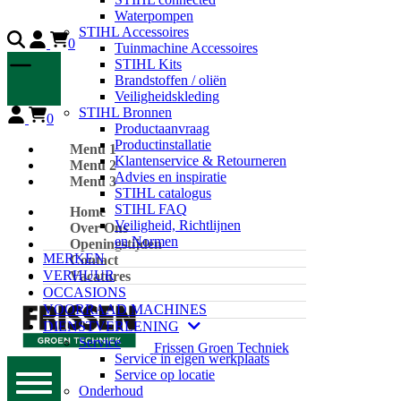
Waterpompen
STIHL Accessoires
0
Tuinmachine Accessoires
STIHL Kits
Brandstoffen / oliën
Veiligheidskleding
STIHL Bronnen
0
Productaanvraag
Productinstallatie
Menu 1
Klantenservice & Retourneren
Menu 2
Advies en inspiratie
Menu 3
STIHL catalogus
STIHL FAQ
Home
Veiligheid, Richtlijnen
Over Ons
en Normen
Openingstijden
MERKEN
Contact
VERHUUR
Vacatures
OCCASIONS
VOORRAAD MACHINES
DIENSTVERLENING
Service
Frissen Groen Techniek
Service in eigen werkplaats
Service op locatie
Onderhoud