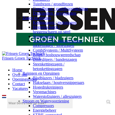
Tuinfrezen / grondfrezen
Grondboren / grondboormachines
Drukspuiten / nevelspuiten
Zagen en snoeien
Kettingzagen / motorzagen
Heggenscharen /
heggenscharen op steel
Hoogsnoeiers
Snoeischaren / takkenscharen /
takkenzagen / snoeizagen
CombiSysteem / MultiSysteem
Bijlen / bosbouwgereedschap
Frissen Groen Techniek
Doorslijpers / bandenzagen
Steenkettingzagen /
betonkettingzagen
Home
Reinigen en Opruimen
Over ons
Bladblazers / bladzuigers
Openingstijden
Hakselaars / houtversnipperaars
Contact
Hogedrukreinigers
Vacatures
Veegmachines
Waterstofzuigers / alleszuigers
Stroom en Watervoorziening
Compressors
Energiebeheer
STIHL connected