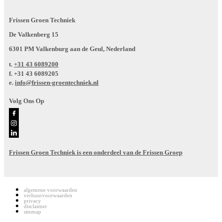
Frissen Groen Techniek
De Valkenberg 15
6301 PM Valkenburg aan de Geul, Nederland
t.
+31 43 6089200
f.
+31 43 6089205
e.
info@frissen-groentechniek.nl
Volg Ons Op
Frissen Groen Techniek is een onderdeel van de Frissen Groep
algemene voorwaarden
verhuurvoorwaarden
privacy
disclaimer
sitemap