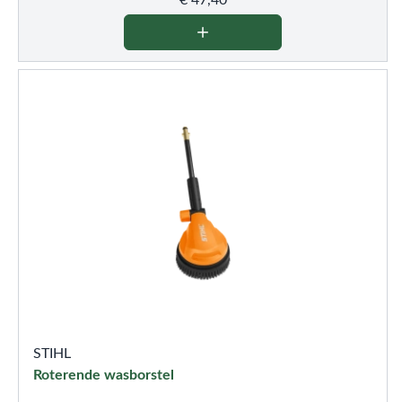
€
47,40
STIHL
Roterende wasborstel