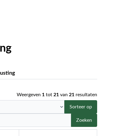
ing
rusting
Weergeven
1
tot
21
van
21
resultaten
Sorteer op
Zoeken