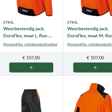
STIHL
STIHL
Weerbestendig jack,
Weerbestendig jack,
DuroFlex, maat L, fluo-
DuroFlex, maat M, flu
oranje
oranje
Persoonlijke veiligheidsuitrusting
Persoonlijke veiligheidsuitr
€
107,00
€
107,00