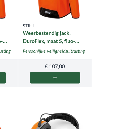
STIHL
Weerbestendig jack,
o-
DuroFlex, maat S, fluo-
oranje
usting
Persoonlijke veiligheidsuitrusting
€
107,00