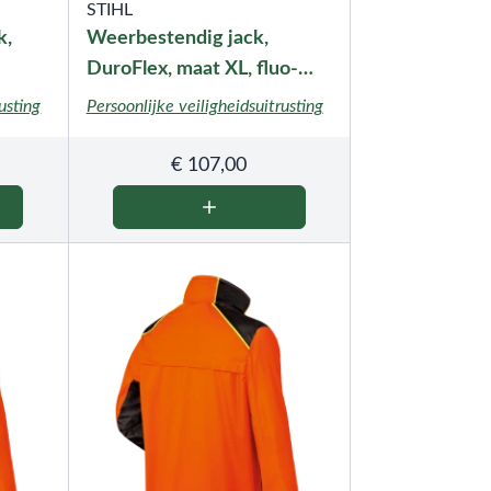
STIHL
k,
Weerbestendig jack,
DuroFlex, maat XL, fluo-
oranje
usting
Persoonlijke veiligheidsuitrusting
€
107,00