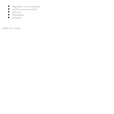
algemene voorwaarden
verhuurvoorwaarden
privacy
disclaimer
sitemap
made by
ivengi