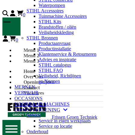
Waterpompen
STIHL Accessoires
0
Tuinmachine Accessoires
STIHL Kits
Brandstoffen / oliën
Veiligheidskleding
STIHL Bronnen
0
Productaanvraag
Productinstallatie
Menu 1
Klantenservice & Retourneren
Menu 2
Advies en inspiratie
Menu 3
STIHL catalogus
STIHL FAQ
Home
Veiligheid, Richtlijnen
Over Ons
en Normen
Openingstijden
MERKEN
Contact
VERHUUR
Vacatures
OCCASIONS
VOORRAAD MACHINES
DIENSTVERLENING
Service
Frissen Groen Techniek
Service in eigen werkplaats
Service op locatie
Onderhoud