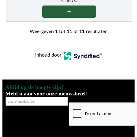
€
56,00
Weergeven
1
tot
11
of
11
resultaten
Inhoud door
Altijd op de hoogte zijn?
Meld u aan voor onze nieuwsbrief!
Uw
CAPTCHA
e-
mailadres