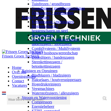
Tuinfrezen / grondfrezen
Grondboren / grondboormachines
Drukspuiten / nevelspuiten
Zagen en snoeien
Kettingzagen / motorzagen
Heggenscharen /
heggenscharen op steel
Hoogsnoeiers
Snoeischaren / takkenscharen /
takkenzagen / snoeizagen
CombiSysteem / MultiSysteem
Bijlen / bosbouwgereedschap
Frissen Groen Techniek
Doorslijpers / bandenzagen
Steenkettingzagen /
betonkettingzagen
Home
Reinigen en Opruimen
Over ons
Bladblazers / bladzuigers
Openingstijden
Hakselaars / houtversnipperaars
Contact
Hogedrukreinigers
Vacatures
Veegmachines
Waterstofzuigers / alleszuigers
Stroom en Watervoorziening
Compressors
Energiebeheer
STIHL connected