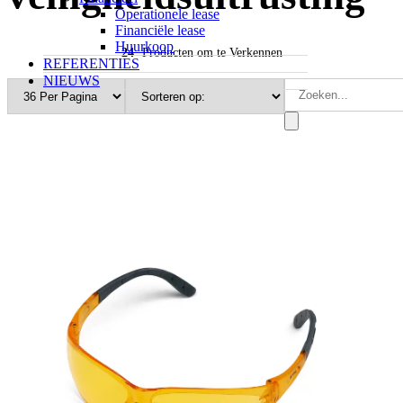
Operationele lease
Financiële lease
Huurkoop
24
Producten om te Verkennen
REFERENTIES
NIEUWS