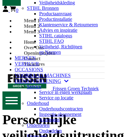
Veiligheidskleding
STIHL Bronnen
0
Productaanvraag
Productinstallatie
Menu 1
Klantenservice & Retourneren
Menu 2
Advies en inspiratie
Menu 3
STIHL catalogus
STIHL FAQ
Home
Veiligheid, Richtlijnen
Over Ons
en Normen
Openingstijden
MERKEN
Contact
VERHUUR
Vacatures
OCCASIONS
VOORRAAD MACHINES
DIENSTVERLENING
Service
Frissen Groen Techniek
Service in eigen werkplaats
Service op locatie
Onderhoud
Onderhoudscontracten
Inspectie-abonnement
Persoonlijke
Keuringen
Onderdelen
veiligheidsuitrusting
Onderdelen
Financieel