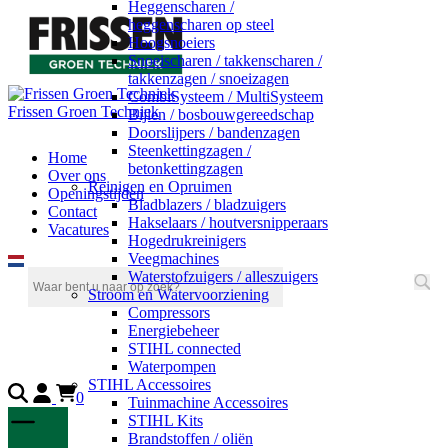
Heggenscharen /
heggenscharen op steel
Hoogsnoeiers
Snoeischaren / takkenscharen /
takkenzagen / snoeizagen
CombiSysteem / MultiSysteem
Frissen Groen Techniek
Bijlen / bosbouwgereedschap
Doorslijpers / bandenzagen
Steenkettingzagen /
Home
betonkettingzagen
Over ons
Reinigen en Opruimen
Openingstijden
Bladblazers / bladzuigers
Contact
Hakselaars / houtversnipperaars
Vacatures
Hogedrukreinigers
Veegmachines
Waterstofzuigers / alleszuigers
Stroom en Watervoorziening
Compressors
Energiebeheer
STIHL connected
Waterpompen
STIHL Accessoires
0
Tuinmachine Accessoires
STIHL Kits
Brandstoffen / oliën