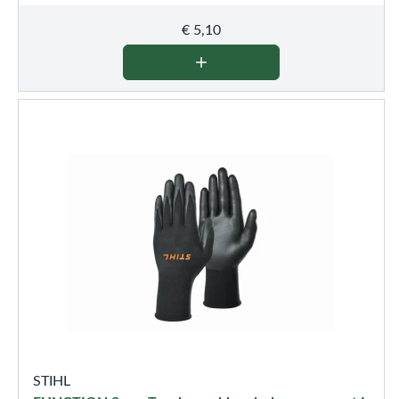
€
5,10
STIHL