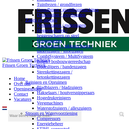
Tuinfrezen / grondfrezen
Grondboren / grondboormachines
Drukspuiten / nevelspuiten
Zagen en snoeien
Kettingzagen / motorzagen
Heggenscharen /
heggenscharen op steel
Hoogsnoeiers
Snoeischaren / takkenscharen /
takkenzagen / snoeizagen
CombiSysteem / MultiSysteem
Bijlen / bosbouwgereedschap
Frissen Groen Techniek
Doorslijpers / bandenzagen
Steenkettingzagen /
betonkettingzagen
Home
Reinigen en Opruimen
Over ons
Bladblazers / bladzuigers
Openingstijden
Hakselaars / houtversnipperaars
Contact
Hogedrukreinigers
Vacatures
Veegmachines
Waterstofzuigers / alleszuigers
Stroom en Watervoorziening
Compressors
Energiebeheer
STIHL connected