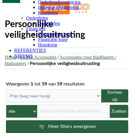
Onderhoudscontracten
Inspectie-abonnement
Keuringen
Onderdelen
Persoonlijke
Onderdelen
Financieel
veiligheidsuitrusting
Operationele lease
Financiële lease
Huurkoop
REFERENTIES
NIEUWS
Home
/
STIHL Accessoires
/
Accessoires voor bladblazers /
bladzuigers
/
Persoonlijke veiligheidsuitrusting
Weergeven
1
tot
59
van
59
resultaten
Sorteer
op
Zoeken
Meer filters weergeven