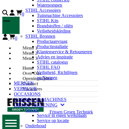
Waterpompen
STIHL Accessoires
0
Tuinmachine Accessoires
STIHL Kits
Brandstoffen / oliën
Veiligheidskleding
STIHL Bronnen
0
Productaanvraag
Productinstallatie
Menu 1
Klantenservice & Retourneren
Menu 2
Advies en inspiratie
Menu 3
STIHL catalogus
STIHL FAQ
Home
Veiligheid, Richtlijnen
Over Ons
en Normen
Openingstijden
MERKEN
Contact
VERHUUR
Vacatures
OCCASIONS
VOORRAAD MACHINES
DIENSTVERLENING
Service
Frissen Groen Techniek
Service in eigen werkplaats
Service op locatie
Onderhoud