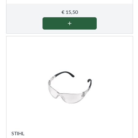
€
15,50
STIHL