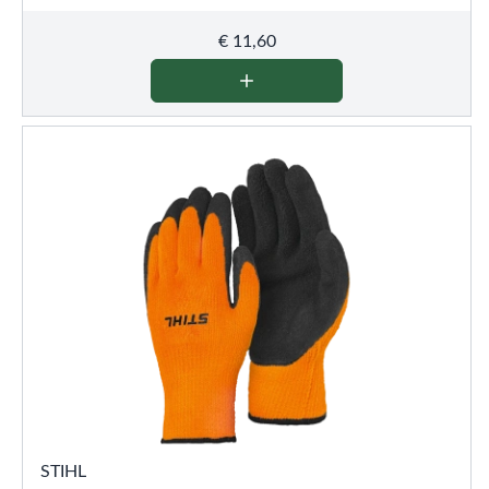
€
11,60
STIHL